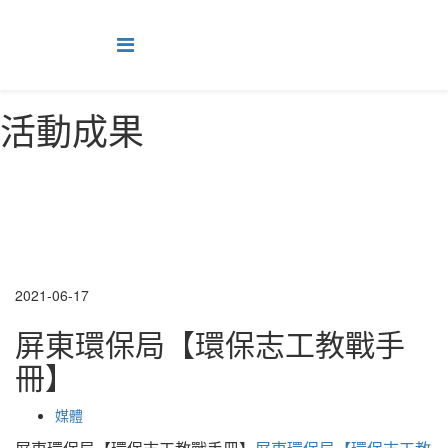
跳
到
主
要
內
活動成果
容
2021-06-17
屏東環保局【環保志工教戰手
冊】
媒體