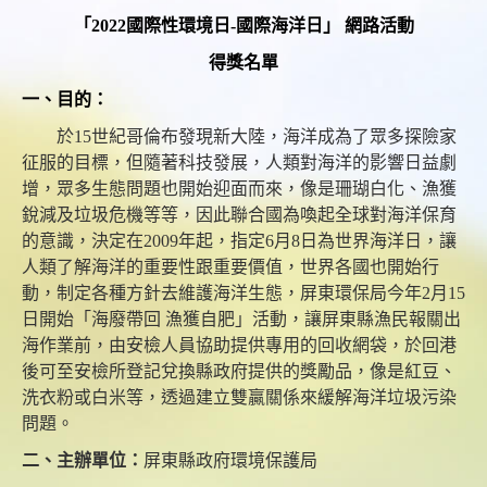
「2022國際性環境日-國際海洋日」 網路活動
得獎名單
一、目的：
於15世紀哥倫布發現新大陸，海洋成為了眾多探險家
征服的目標，但隨著科技發展，人類對海洋的影響日益劇
增，眾多生態問題也開始迎面而來，像是珊瑚白化、漁獲
銳減及垃圾危機等等，因此聯合國為喚起全球對海洋保育
的意識，決定在2009年起，指定6月8日為世界海洋日，讓
人類了解海洋的重要性跟重要價值，世界各國也開始行
動，制定各種方針去維護海洋生態，屏東環保局今年2月15
日開始「海廢帶回 漁獲自肥」活動，讓屏東縣漁民報關出
海作業前，由安檢人員協助提供專用的回收網袋，於回港
後可至安檢所登記兌換縣政府提供的獎勵品，像是紅豆、
洗衣粉或白米等，透過建立雙贏關係來緩解海洋垃圾污染
問題。
二、主辦單位：
屏東縣政府環境保護局